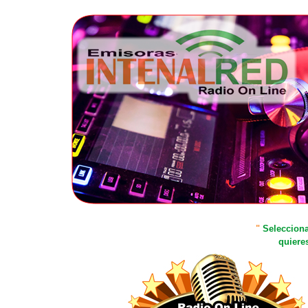
"
Selecciona
quiere